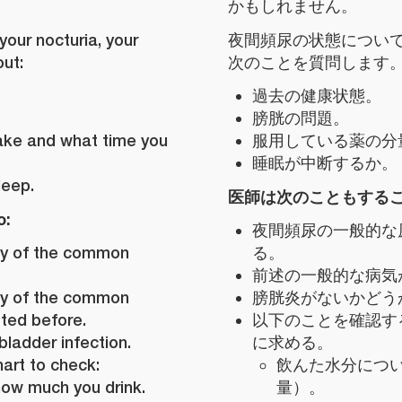
かもしれません。
your nocturia, your
夜間頻尿の状態につい
ut:
次のことを質問します
過去の健康状態。
膀胱の問題。
ake and what time you
服用している薬の分
睡眠が中断するか。
leep.
医師は次のこともする
o:
夜間頻尿の一般的な
ny of the common
る。
前述の一般的な病気
ny of the common
膀胱炎がないかどう
sted before.
以下のことを確認す
 bladder infection.
に求める。
art to check:
飲んた水分につ
ow much you drink.
量）。