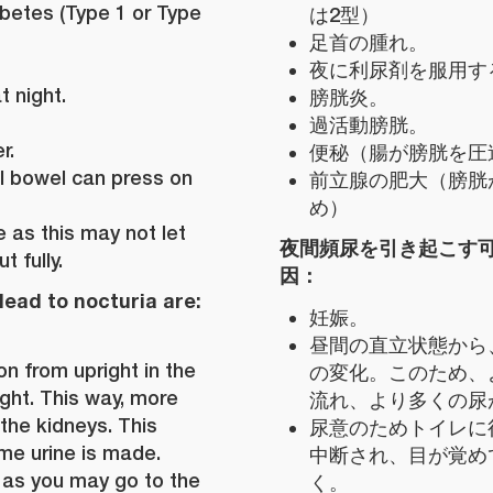
abetes (Type 1 or Type
は2型）
足首の腫れ。
夜に利尿剤を服用す
t night.
膀胱炎。
過活動膀胱。
r.
便秘（腸が膀胱を圧
ll bowel can press on
前立腺の肥大（膀胱
め）
 as this may not let
夜間頻尿を引き起こす
 fully.
因：
lead to nocturia are:
妊娠。
昼間の直立状態から
on from upright in the
の変化。このため、
night. This way, more
流れ、より多くの尿
the kidneys. This
尿意のためトイレに
me urine is made.
中断され、目が覚め
 as you may go to the
く。