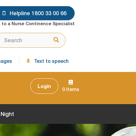
Helpline 1800 33 00 66
 to a Nurse Continence Specialist
ARCH
Search
uages
Text to speech
Login
0 items
 Night