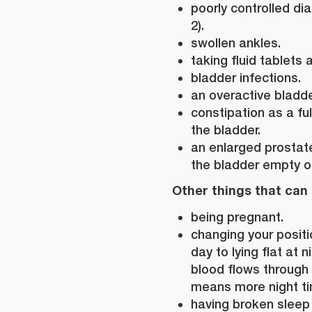
poorly controlled di
2).
swollen ankles.
taking fluid tablets a
bladder infections.
an overactive bladde
constipation as a fu
the bladder.
an enlarged prostate
the bladder empty out
Other things that can 
being pregnant.
changing your positi
day to lying flat at 
blood flows through 
means more night ti
having broken sleep