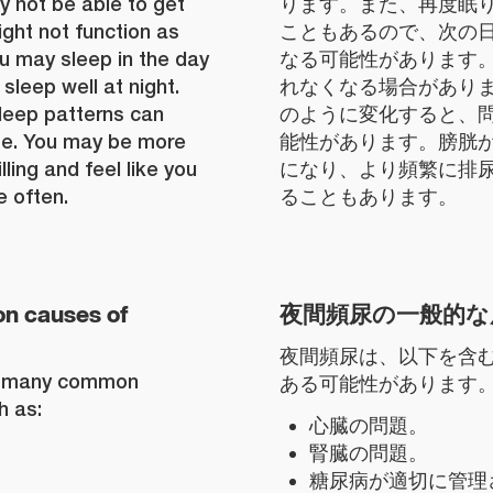
y not be able to get
ります。また、再度眠
ght not function as
こともあるので、次の
ou may sleep in the day
なる可能性があります
sleep well at night.
れなくなる場合があり
leep patterns can
のように変化すると、
e. You may be more
能性があります。膀胱
lling and feel like you
になり、より頻繁に排
e often.
ることもあります。
n causes of
夜間頻尿の一般的な
夜間頻尿は、以下を含
of many common
ある可能性があります
h as:
心臓の問題。
腎臓の問題。
糖尿病が適切に管理