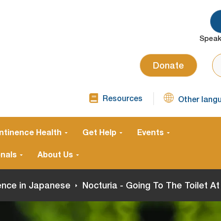
Speak
SE
Donate
Resources
Other lang
TOP
NAVIGATION
SECOND
ntinence Health
Get Help
Events
onals
About Us
nence in Japanese
Nocturia - Going To The Toilet At