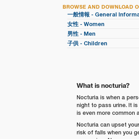
BROWSE AND DOWNLOAD OU
一般情報 - General Informa
女性 - Women
男性 - Men
子供 - Children
What is nocturia?
Nocturia is when a per
night to pass urine. It 
is even more common as
Nocturia can upset your
risk of falls when you g