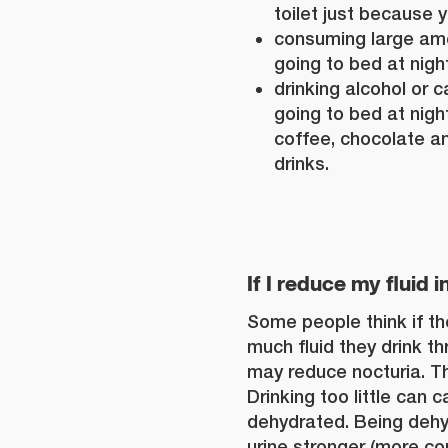
toilet just because 
consuming large amo
going to bed at night
drinking alcohol or c
going to bed at night
coffee, chocolate an
drinks.
If I reduce my fluid i
Some people think if t
much fluid they drink t
may reduce nocturia. Thi
Drinking too little can
dehydrated. Being deh
urine stronger (more co