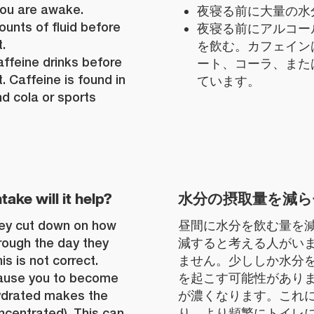
you are awake.
夜寝る前に大量の水
unts of fluid before
夜寝る前にアルコー
.
を飲む。カフェイン
affeine drinks before
ート、コーラ、また
. Caffeine is found in
ています。
d cola or sports
ntake will it help?
水分の摂取量を減
hey cut down on how
昼間に水分を飲む量を
hrough the day they
減すると考える人がい
s is not correct.
ません。少ししか水分
 cause you to become
を起こす可能性があり
ydrated makes the
が濃くなります。これ
ncentrated). This can
り、より頻繁にトイレ