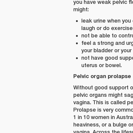
you have weak pelvic f
might:
leak urine when you c
laugh or do exercise
not be able to contr
feel a strong and u
your bladder or your
not have good suppor
uterus or bowel.
Pelvic organ prolapse
Without good support o
pelvic organs might sag
vagina. This is called p
Prolapse is very commo
1 in 10 women in Austra
heaviness, or a bulge or
vagina. Across the life