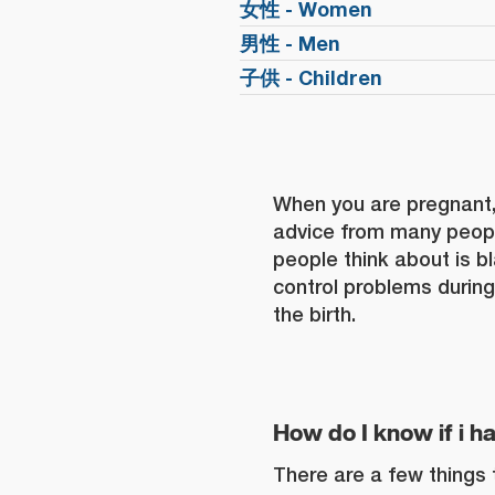
女性 - Women
男性 - Men
子供 - Children
When you are pregnant, 
advice from many peopl
people think about is 
control problems durin
the birth.
How do I know if i h
There are a few things 