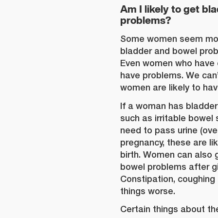
Am I likely to get b
problems?
Some women seem more 
bladder and bowel prob
Even women who have q
have problems. We can’t
women are likely to ha
If a woman has bladder
such as irritable bowel
need to pass urine (ove
pregnancy, these are li
birth. Women can also 
bowel problems after giv
Constipation, coughing
things worse.
Certain things about th