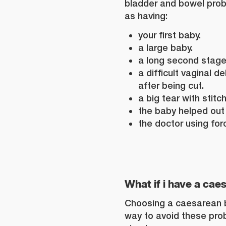
bladder and bowel prob
as having:
your first baby.
a large baby.
a long second stage 
a difficult vaginal de
after being cut.
a big tear with stit
the baby helped out
the doctor using for
What if i have a cae
Choosing a caesarean b
way to avoid these probl