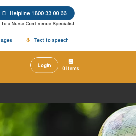
Helpline 1800 33 00 66
 to a Nurse Continence Specialist
uages
Text to speech
Login
0 items