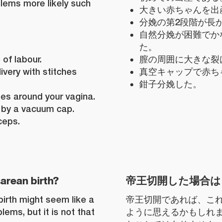
lems more likely such
大きい赤ちゃんを出
分娩の第2段階が長
自然分娩が困難でか
た。
of labour.
膣の周囲に大きな裂
livery with stitches
真空キャップで赤ち
鉗子分娩した。
ches around your vagina.
 by a vacuum cap.
ceps.
sarean birth?
帝王切開した場合は
irth might seem like a
帝王切開であれば、こ
ems, but it is not that
ように思えるかもしれ