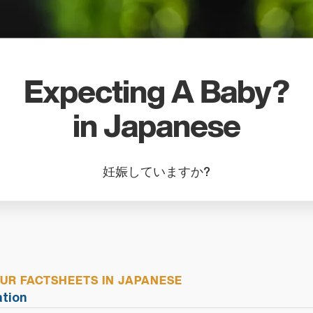
search
result.
Touch
device
users
Expecting A Baby?
can
use
in Japanese
touch
and
swipe
妊娠していますか?
gestures
R FACTSHEETS IN JAPANESE
tion