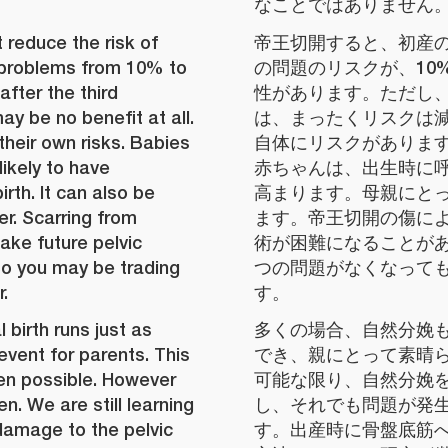
なことではありません
 reduce the risk of
帝王切開すると、初産
 problems from 10% to
の問題のリスクが、10
after the third
性があります。ただし、
ay be no benefit at all.
は、まったくリスクは
their own risks. Babies
自体にリスクがありま
likely to have
赤ちゃんは、出生時に
rth. It can also be
高まります。母親にと
er. Scarring from
ます。帝王切開の傷に
ake future pelvic
術が困難になることがあ
 So you may be trading
つの問題がなくなって
.
す。
 birth runs just as
多くの場合、自然分娩
event for parents. This
でき、親にとって素晴
hen possible. However
可能な限り、自然分娩
n. We are still learning
し、それでも問題が発
amage to the pelvic
す。出産時に骨盤底筋