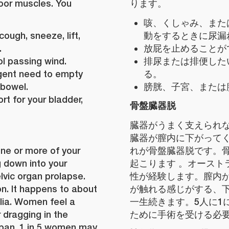
loor muscles. You
ります。
咳、くしゃみ、また
ough, sneeze, lift,
動をするときに尿漏
.
放屁を止めることが
ol passing wind.
排尿または排便した
rgent need to empty
る。
 bowel.
膀胱、子宮、または
t for your bladder,
骨盤臓器脱
臓器がうまく支えられな
臓器が膣内に下がって
ne or more of your
れが骨盤臓器脱です。
 down into your
起こります 。オースト
elvic organ prolapse.
性が経験します。膣内
n. It happens to about
が触れる感じがする、
lia. Women feel a
一生続きます。5人に1
 dragging in the
ために手術を受ける必
span, 1 in 5 women may