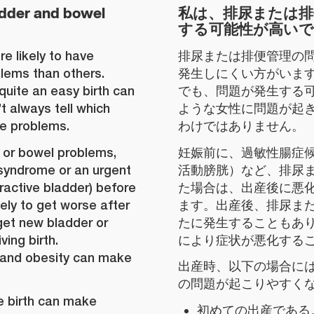
ladder and bowel
私は、排尿または排
する可能性が高い
likely to have
排尿または排便管理の
lems than others.
発生しにくい方がいま
uite an easy birth can
でも、問題が発生する
 always tell which
ような女性に問題が起
ve problems.
わけではありません。
 or bowel problems,
妊娠前に、過敏性腸症
 syndrome or an urgent
活動膀胱）など、排尿
ractive bladder) before
た場合は、出産後に悪
kely to get worse after
ます。出産後、排尿ま
get new bladder or
たに発生することもあ
ing birth.
により症状が悪化する
 and obesity can make
出産時、以下の場合に
の問題が起こりやすく
e birth can make
初めての出産である