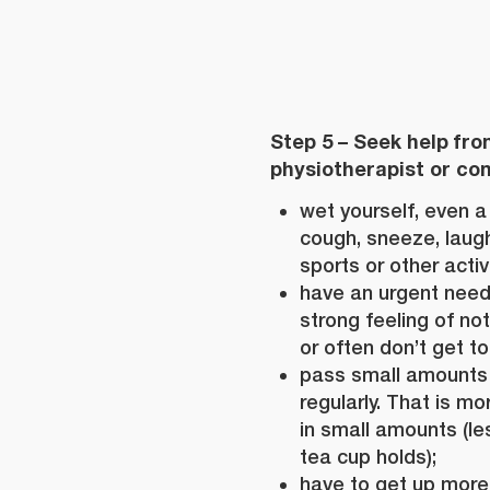
Step 5 – Seek help fro
physiotherapist or con
wet yourself, even 
cough, sneeze, laugh,
sports or other activi
have an urgent need
strong feeling of not
or often don’t get to 
pass small amounts 
regularly. That is m
in small amounts (l
tea cup holds);
have to get up more 