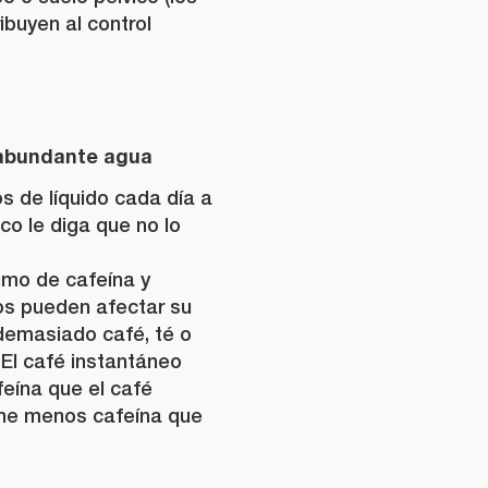
buyen al control
 abundante agua
os de líquido cada día a
o le diga que no lo
mo de cafeína y
tos pueden afectar su
 demasiado café, té o
El café instantáneo
eína que el café
iene menos cafeína que