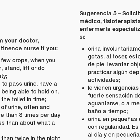
Sugerencia 5 – Solici
médico, fisioterapist
enfermería especiali
si:
m your doctor,
tinence nurse if you:
orina involuntaria
gotas, al toser, est
a few drops, when you
de pie, levantar ob
 stand, lift or do
practicar algún dep
ty;
actividades;
 to pass urine, have a
le vienen urgencias 
 being able to hold on,
fuerte sensación de
the toilet in time;
aguantarse, o a men
of urine, often and
baño a tiempo;
ore than 8 times per day
orina en pequeñas 
ess than about what a
con regularidad. Es
al día y en pequeñ
than twice in the night