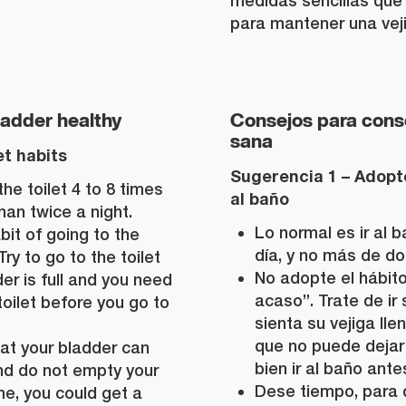
medidas sencillas que
para mantener una vej
ladder healthy
Consejos para cons
sana
et habits
Sugerencia 1 – Adopte
the toilet 4 to 8 times
al baño
an twice a night.
Lo normal es ir al b
bit of going to the
día, y no más de do
 Try to go to the toilet
No adopte el hábito 
er is full and you need
acaso”. Trate de i
toilet before you go to
sienta su vejiga lle
que no puede dejar 
at your bladder can
bien ir al baño ant
and do not empty your
Dese tiempo, para q
ime, you could get a