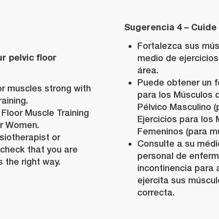
Sugerencia 4 – Cuide
Fortalezca sus mús
r pelvic floor
medio de ejercicio
área.
Puede obtener un fo
or muscles strong with
para los Músculos d
raining.
Pélvico Masculino 
 Floor Muscle Training
Ejercicios para los
for Women.
Femeninos (para mu
siotherapist or
Consulte a su médic
 check that you are
personal de enferm
 the right way.
incontinencia para
ejercita sus múscu
correcta.