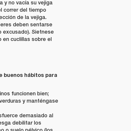
a y no vacía su vejiga
l correr del tiempo
ección de la vejiga.
mujeres deben sentarse
(o excusado). Sietnese
en cuclillas sobre el
e buenos hábitos para
inos funcionen bien;
 verduras y manténgase
esfuerce demasiado al
sga debilitar los
o o suelo pélvico (los