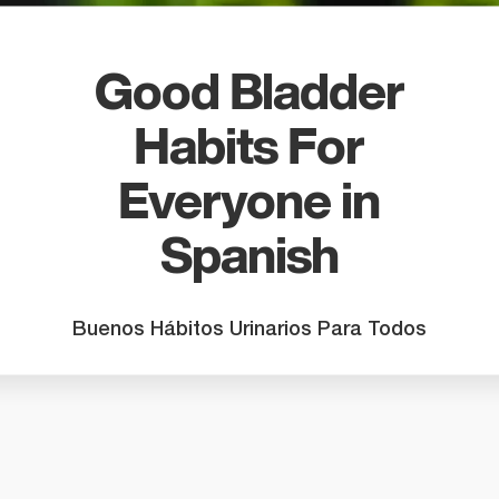
search
result.
Touch
Good Bladder
device
users
Habits For
can
use
Everyone in
touch
and
Spanish
swipe
gestures
Buenos Hábitos Urinarios Para Todos