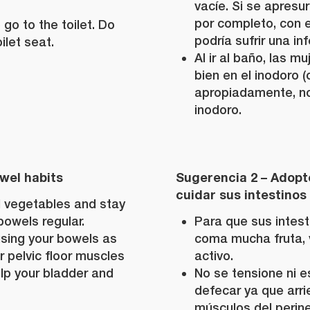
vacíe. Si se apresur
por completo, con e
go to the toilet. Do
podría sufrir una inf
ilet seat.
Al ir al baño, las 
bien en el inodoro 
apropiadamente, no 
inodoro.
wel habits
Sugerencia 2 – Adopt
cuidar sus intestinos
nd vegetables and stay
bowels regular.
Para que sus intest
using your bowels as
coma mucha fruta,
 pelvic floor muscles
activo.
lp your bladder and
No se tensione ni 
defecar ya que arrie
músculos del perine