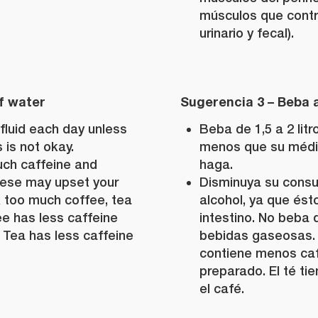
músculos que contri
urinario y fecal).
of water
Sugerencia 3 – Beba
f fluid each day unless
Beba de 1,5 a 2 litr
 is not okay.
menos que su médic
ch caffeine and
haga.
These may upset your
Disminuya su consu
k too much coffee, tea
alcohol, ya que és
fee has less caffeine
intestino. No beba
 Tea has less caffeine
bebidas gaseosas. 
contiene menos caf
preparado. El té t
el café.