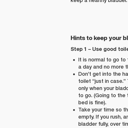
keep a healthy bladder.
Hints to keep your b
Step 1 – Use good toil
It is normal to go to 
a day and no more th
Don’t get into the ha
toilet “just in case.”
only when your bladd
to go. (Going to the 
bed is fine).
Take your time so th
empty. If you rush, 
bladder fully, over t