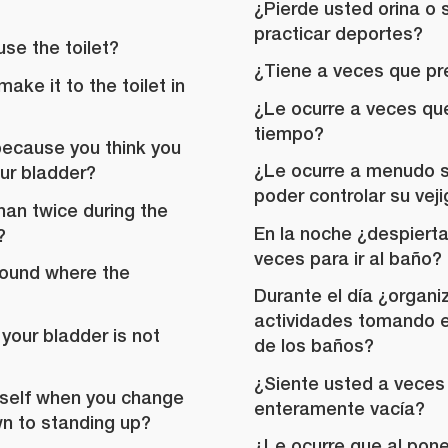
¿Pierde usted orina o 
practicar deportes?
use the toilet?
¿Tiene a veces que pre
ke it to the toilet in
¿Le ocurre a veces que
tiempo?
because you think you
¿Le ocurre a menudo s
our bladder?
poder controlar su vej
an twice during the
En la noche ¿despiert
?
veces para ir al baño?
round where the
Durante el día ¿organi
actividades tomando e
your bladder is not
de los baños?
¿Siente usted a veces 
rself when you change
enteramente vacía?
own to standing up?
¿Le ocurre que al pone