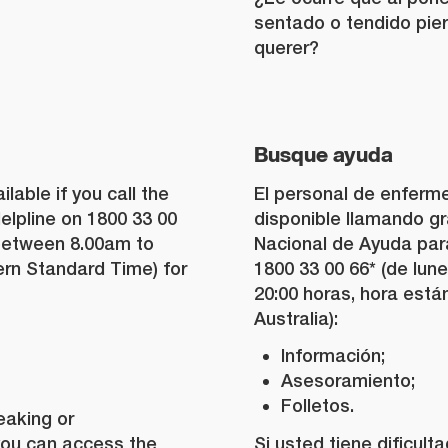
sentado o tendido pier
querer?
Busque ayuda
ilable if you call the
El personal de enferme
lpline on 1800 33 00
disponible llamando gr
 between 8.00am to
Nacional de Ayuda para
ern Standard Time) for
1800 33 00 66* (de lune
20:00 horas, hora está
Australia):
Información;
Asesoramiento;
Folletos.
peaking or
you can access the
Si usted tiene dificult