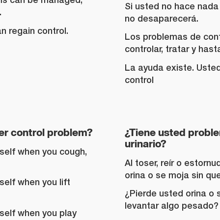
Si usted no hace nada 
.
no desaparecerá.
an regain control.
Los problemas de cont
controlar, tratar y hast
La ayuda existe. Uste
control
er control problem?
¿Tiene usted probl
urinario?
rself when you cough,
Al toser, reír o estornu
orina o se moja sin qu
self when you lift
¿Pierde usted orina o 
levantar algo pesado?
self when you play