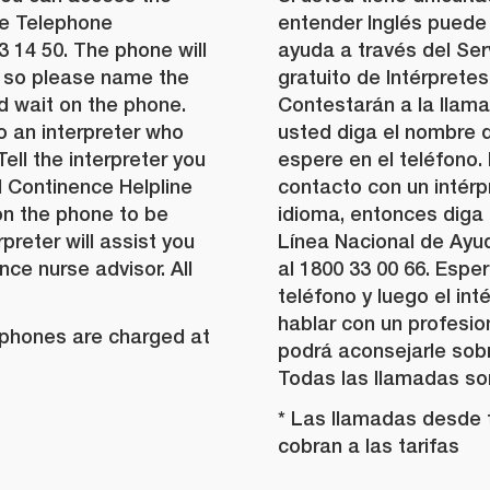
ee Telephone
entender Inglés puede 
3 14 50. The phone will
ayuda a través del Ser
, so please name the
gratuito de Intérpretes
 wait on the phone.
Contestarán a la llama
o an interpreter who
usted diga el nombre d
ell the interpreter you
espere en el teléfono.
al Continence Helpline
contacto con un intérp
on the phone to be
idioma, entonces diga 
preter will assist you
Línea Nacional de Ayud
nce nurse advisor. All
al 1800 33 00 66. Espe
teléfono y luego el int
hablar con un profesio
ephones are charged at
podrá aconsejarle sobr
Todas las llamadas son
* Las llamadas desde 
cobran a las tarifas