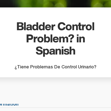
search
result.
Touch
device
Bladder Control
users
can
Problem? in
use
touch
Spanish
and
swipe
gestures
¿Tiene Problemas De Control Urinario?
formation