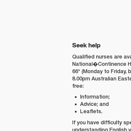
Seek help
Qualified nurses are ava
National�Continence He
66* (Monday to Friday,
8.00pm Australian East
free:
Information;
Advice; and
Leaflets.
If you have difficulty s
understanding English 