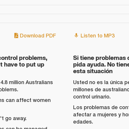
Download PDF
Listen to MP3
control problems,
Si tiene problemas d
't have to put up
pida ayuda. No tiene
esta situación
4.8 million Australians
Usted no es la única p
roblems.
millones de australian
control urinario.
ems can affect women
Los problemas de cont
afectar a mujeres y h
n't go away.
edades.
ems can be managed,