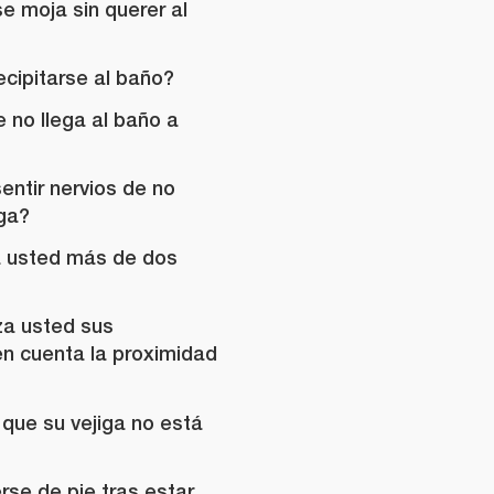
se moja sin querer al
cipitarse al baño?
 no llega al baño a
entir nervios de no
iga?
a usted más de dos
za usted sus
n cuenta la proximidad
que su vejiga no está
rse de pie tras estar