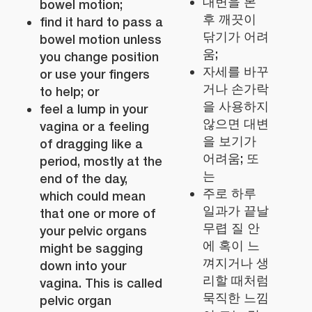
대변을 본
bowel motion;
후 깨끗이
find it hard to pass a
닦기가 어려
bowel motion unless
움;
you change position
자세를 바꾸
or use your fingers
거나 손가락
to help; or
을 사용하지
feel a lump in your
않으면 대변
vagina or a feeling
을 보기가
of dragging like a
어려움; 또
period, mostly at the
는
end of the day,
주로 하루
which could mean
일과가 끝날
that one or more of
무렵 질 안
your pelvic organs
에 혹이 느
might be sagging
껴지거나 생
down into your
리할 때처럼
vagina. This is called
묵직한 느낌
pelvic organ