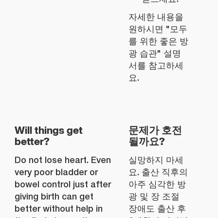
자세한 내용을
원하시면 "모두
를 위한 좋은 방
광 습관" 설명
서를 참고하세
요.
Will things get
문제가 호전
better?
될까요?
Do not lose heart. Even
실망하지 마세
very poor bladder or
요. 출산 직후의
bowel control just after
아주 심각한 방
giving birth can get
광 및 장 조절
better without help in
장애도 출산 후