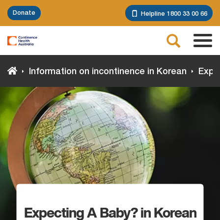
Skip
Donate
Helpline 1800 33 00 66
to
main
Search
content
Tog
navi
Information on incontinence in Korean
Expec
Expecting A Baby? in Korean