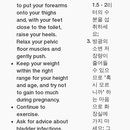
1.5 - 2리
to put your forearms
터의 수
onto your thighs
분을 섭
and, with your feet
취하세
close to the toilet,
요;
raise your heels.
방광의
Relax your pelvic
소변 저
floor muscles and
장량이
gently push.
줄어들
Keep your weight
수 있으
within the right
므로 '혹
range for your height
시 모르
and age, and try not
니까' 하
to gain too much
는 마음
during pregnancy.
으로 화
Continue to
장실에
exercise.
가지 마
Ask for advice about
세요; 그
bladder infections.