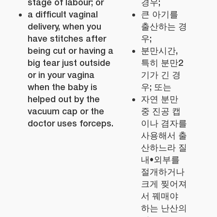
stage of labour; or
경우;
a difficult vaginal
큰 아기를
delivery, when you
출산하는 경
have stitches after
우;
being cut or having a
분만시간,
big tear just outside
특히 분만2
or in your vagina
기가 긴 경
when the baby is
우; 또는
helped out by the
자연 분만
vacuum cap or the
중 진공 캡
doctor uses forceps.
이나 겸자를
사용해서 출
산하느라 질
내•외부를
절개하거나
크게 찢어져
서 꿰매야
하는 난산의