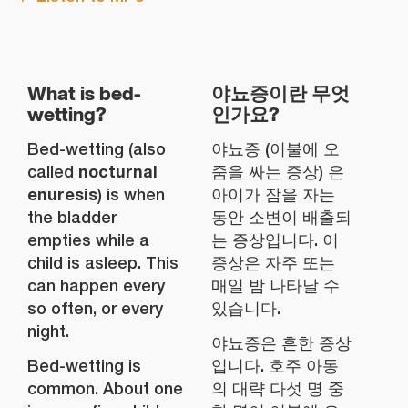
What is bed-
야뇨증이란 무엇
wetting?
인가요?
Bed-wetting (also
야뇨증 (이불에 오
nocturnal
called
줌을 싸는 증상) 은
enuresis
) is when
아이가 잠을 자는
the bladder
동안 소변이 배출되
empties while a
는 증상입니다. 이
child is asleep. This
증상은 자주 또는
can happen every
매일 밤 나타날 수
so often, or every
있습니다.
night.
야뇨증은 흔한 증상
Bed-wetting is
입니다. 호주 아동
common. About one
의 대략 다섯 명 중