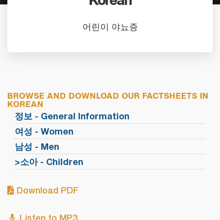
Korean
어린이 야뇨증
BROWSE AND DOWNLOAD OUR FACTSHEETS IN
KOREAN
정보 - General Information
여성 - Women
남성 - Men
>소아 - Children
Download PDF
Listen to MP3