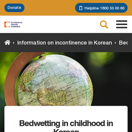
Skip
Donate
Helpline 1800 33 00 66
to
main
Search
content
Tog
navi
Information on incontinence in Korean
Bedwe
Bedwetting in childhood in