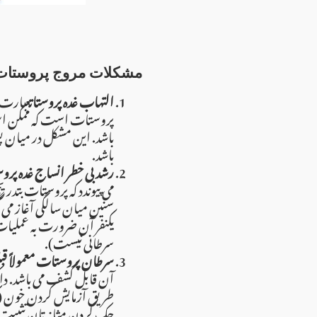
مشکلات مروج پروستات ک
التهاب غده پروستات
عبارت ا
پروستات است که ممکن اس
باشد. این مشکل در میان پ
باشد.
رشد بی خطر انساج غده  (BPH)
می پیوندد که پروستات بتدریج 
سنین میان سالگی آغاز می گرد
سرطانی نیست).
سرطان پروستات معمولاً ق
آن قابل کشف می باشد. داکتر
چک کردن مثانه تان تثبیت