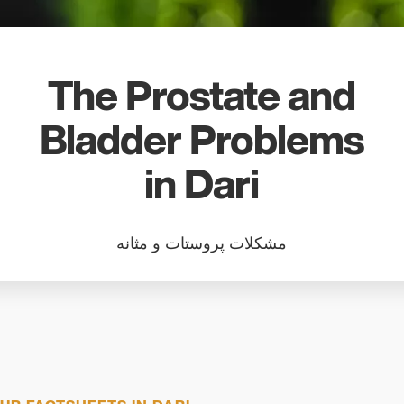
search
result.
Touch
device
The Prostate and
users
can
Bladder Problems
use
touch
in Dari
and
swipe
gestures
مشکلات پروستات و مثانه