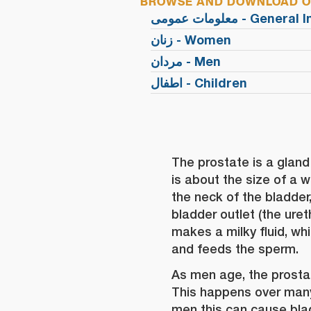
BROWSE AND DOWNLOAD OU
معلومات عمومی - Ge
زنان - Women
مردان - Men
اطفال - Children
The prostate is a gland
is about the size of a 
the neck of the bladder
bladder outlet (the uret
makes a milky fluid, wh
and feeds the sperm.
As men age, the prostat
This happens over man
men this can cause bla