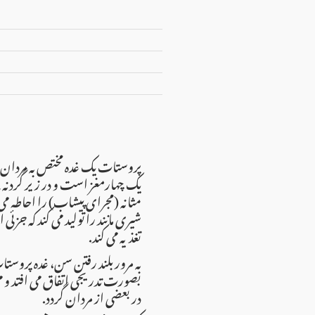
پروستات یک غده مختص به مردان می ب
یک چهارمغز است و در زیر گردنه م
مثانه (مجرای پیشاب) را احاطه می
شیری مانند را تولید می کند که جزئی
تغذیه می کند.
به مرور بلند رفتن سن، غده پروستات
بصورت تدریجی اتفاق می افتد و می
در بعضی از مردان گردد.