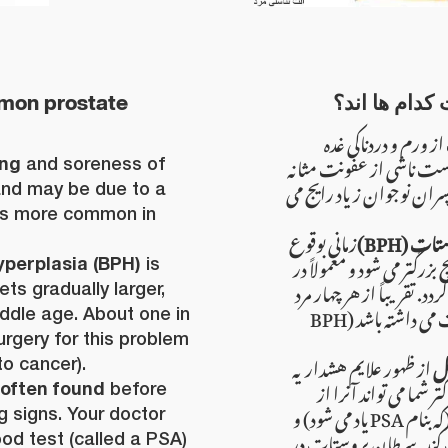
mon prostate
دام ها اند؟
ز ورم و دردناکی غده
ت ناشی از عفونت مثانه
ing
and soreness of
سران نوجوان زیاد رایج می
and may be due to a
t is more common in
پروستات
زمانی بوقوع
بزرگتر می شود و معمولاً در
yperplasia (BPH)
is
د. تقریباً از هر چهار مرد
ts gradually larger,
یکنفر آن ضرورت به عملیات می داشته باشد (BPH
iddle age. About one in
urgery for this problem
بل
از ظهور علایم هشداریه
o cancer).
 شما می تواند آنرا از
 often found
before
طریق آزمایش کردن خون (که بنام PSA یاد می شود) و
 signs. Your doctor
 کند. سرطان پروستات در
ood test (called a PSA)