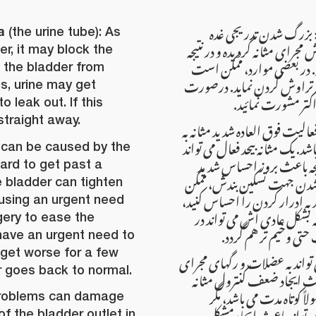
( بزرگ شدن تدریجی غده
a
(the urine tube): As
ای مثانه گردیده و در نتیجه
er, it may block the
ردد. در بعضی موارد، ممکن است
 the bladder from
 به تراوش کردن نماید. درصورت
s, urine may get
داکتر مشورت نمائید
to leak out. If this
straight away.
عالیت فوق العاده شدید مثانه به
د. یک مثانه بیحد فعال می تواند
can be caused by the
تیجه باعث بروز احساس شدید
ard to get past a
ت شدن جهت تسکین بندش، ممکن
 bladder can tighten
ه ادرار کردن را احساس کنید
ausing an urgent need
ه بشکل عادی اش می تواند در
gery to ease the
 حتی وخیم تر هم گردد
have an urgent need to
d get worse for a few
تواند به عضلات و رگهای مجرای
r goes back to normal.
باعث ایجاد ضعف کنترول مثانه
ولاً کوتاه مدت می باشد، مگر
problems can damage
تواند باعث ایجاد مشکل
f the bladder outlet in