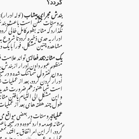
گردد؟
بندش مجرای پیشاب
لوله ادرار):
پروستات ممکن است باعث بندش مجر
نگذارد که مثانه بطور کامل خالی گ
ادرار به حدی ذخیره گردد تا شروع
مشاهده چنین مشکل، فوراً با یک .
یک مثانه بیحد فعال
می تواند علامت ف
منظور عبور دادن ادرار از بندش باش
بدون کنترول شما تنگ شده و در ن
ادرار کردن گردد. بعد از عملیا
است شما هنوزهم ضرورت شدید ب،
و این مشکل الی التیام یافتن مثان
طول چند هفته های بعد از عملیات.
عملیات
پروستات در بعضی مواقع می 
مثانه صدمه وارد نموده و درنتیجه 
گردد. اگر این امر اتفاق به افتد، معم
عملیات عمده سرطان پروستات می 