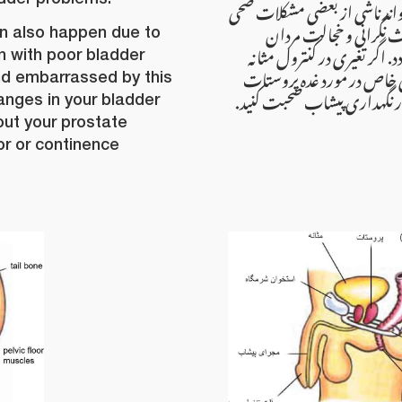
اند ناشی از بعضی مشکلات صحی
عث نگرانی و خجالت مردان
an also happen due to
اگر تغیری در کنترول مثانه
n with poor bladder
انی خاص در مورد غده پروستات
nd embarrassed by this
شاور نگهداری پیشاب صحبت کنید
anges in your bladder
out your prostate
or or continence