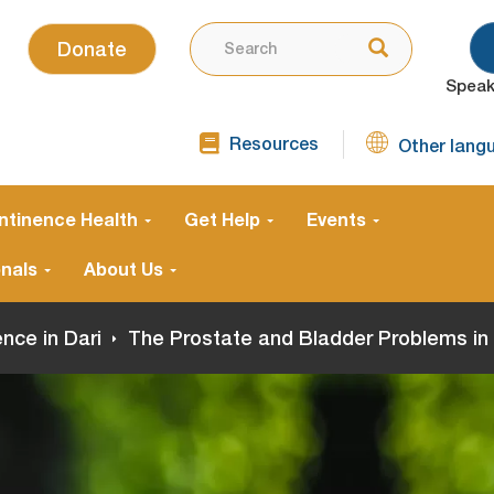
SEARCH
Use
Search
Donate
the
Speak
up
and
Resources
down
Other lang
TOP
arrows
NAVIGATION
SECOND
to
ntinence Health
Get Help
Events
select
a
onals
About Us
result.
Press
nce in Dari
The Prostate and Bladder Problems in 
enter
to
go
to
the
selected