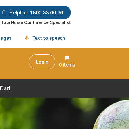
Helpline 1800 33 00 66
 to a Nurse Continence Specialist
uages
Text to speech
Login
0 items
Dari