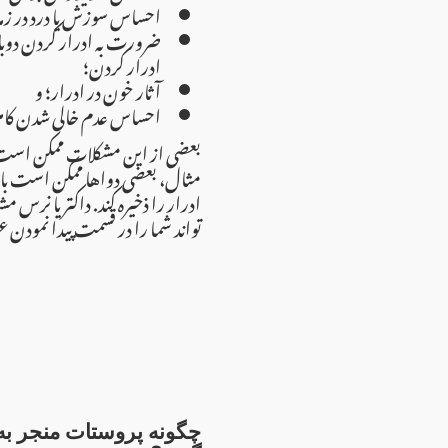
احساس سوزش یا درد در زم
ضرورت به ادرار کردن دوباره
ادرار کردن؛
آثار خون در ادرار؛ و
احساس عدم خالی شدن کامل.
بعضی از این مشکلات ممکن است نا
مثال، بعضی دواها ممکن است باعث
ادرار را ذخیره کند. داکتر یا نرس
تواند شما را در قسمت پیدا نمود.
چگونه پروستات منجر به