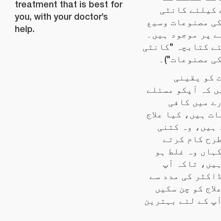
treatment that is best for
 کیلئے کانٹی
you, with your doctor’s
ی مصنوعات وسیع
help.
 پر موجود ہیں۔
( کتابچہ "کانٹی
ی مصنوعات")۔
 کو یقینی
 کہ آپکو مسئلے
ے میں کافی
ت ہیں، کیا علاج
ہیں، وہ کتنی
رح کام کرتے
ہاں وہ غلط ہو
یں، تاکہ آپ
اکٹر کی مدد سے
لاج کو چن سکیں
پ کے لئے بہترین