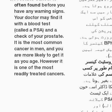
often found
before you
وع ہوتا ہے۔
have any warning signs.
ر میں سے ایک
Your doctor may find it
ص کو اس
with a blood test
ئلے کیلئے
(called a PSA) and a
ریشن کی
check of your prostate.
ورت ہوتی ہے۔
It is the most common
(BPH کینسر کا
cancer in men, and you
ش خیمہ نہیں
are more likely to get it
)۔
as you age. However it
وسٹیٹ کینسر
is one of the most
م طور پر کسی
readily treated cancers.
سم کی
علامات
 بغیر ہوتا ہے۔
کا ڈاکٹر اسے خون
 ایک ٹیسٹ
(PSA کہلانے
لے) اور
وسٹیٹ کےایک