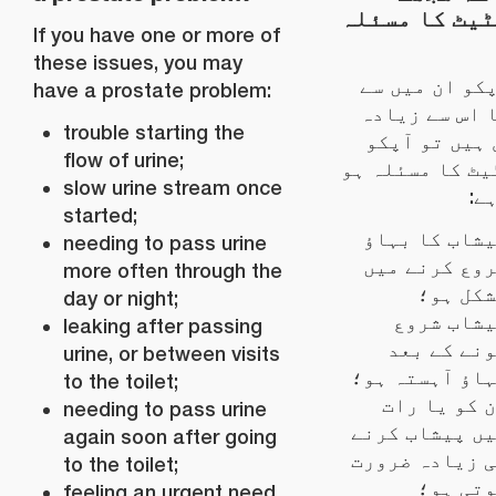
یٹ کا مسئلہ
If you have one or more of
these issues, you may
کو ان میں سے
have a prostate problem:
 اس سے زیادہ
trouble starting the
ہیں تو آپکو
flow of urine;
ٹ کا مسئلہ ہو
slow urine stream once
ہے
started;
شاب کا بہاؤ
needing to pass urine
وع کرنے میں
more often through the
کل ہو؛
day or night;
شاب شروع
leaking after passing
نے کے بعد
urine, or between visits
اؤ آہستہ ہو؛
to the toilet;
 کو یا رات
needing to pass urine
ں پیشاب کرنے
again soon after going
 زیادہ ضرورت
to the toilet;
تی ہو؛
feeling an urgent need