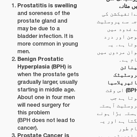
Prostatitis is swelling
ں مثانے
and soreness of the
انفیکشن کی
prostate gland and
ہ سے پروسٹیٹ
may be due to a
 غدود میں
bladder infection. It is
جن اور درد
more common in young
تا ہے۔ یہ
men.
ان مردوں میں
Benign Prostatic
م ہے۔
Hyperplasia (BPH)
is
ینائن
when the prostate gets
روسٹیٹک
gradually larger, usually
ئپرپلاسیا
starting in middle age.
اس وقت
About one in four men
تا ہے جب
will need surgery for
وسٹیٹ آہستہ
this problem
ستہ بڑا ہونے
(BPH does not lead to
تا ہے اور یہ
cancer).
م طور
Prostate Cancer is
رادھیڑعمرمیں