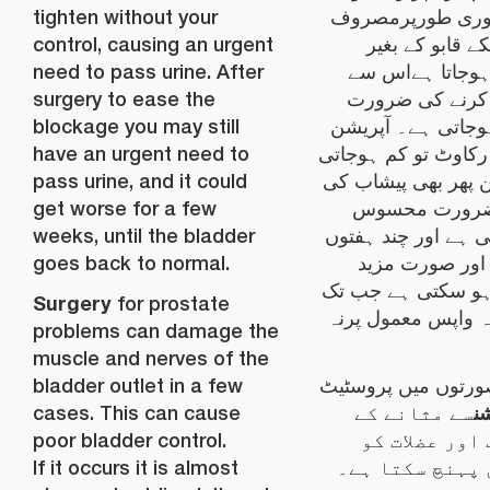
tighten without your
وری طورپرمصروف
control, causing an urgent
کے قابو کے بغیر
need to pass urine. After
جاتا ہےاس سے
surgery to ease the
کرنے کی ضرورت
blockage you may still
وجاتی ہے۔ آپریشن
have an urgent need to
رکاوٹ تو کم ہوجاتی
pass urine, and it could
ن پھر بھی پیشاب کی
get worse for a few
ضرورت محسوس
weeks, until the bladder
 ہے اور چند ہفتوں
goes back to normal.
 اور صورت مزید
و سکتی ہے جب تک
Surgery
for prostate
ہ واپس معمول پرنہ
problems can damage the
muscle and nerves of the
bladder outlet in a few
رتوں میں پروسٹیٹ
ن
cases. This can cause
سے مثانے کے
poor bladder control.
اور عضلات کو
If it occurs it is almost
پہنچ سکتا ہے۔