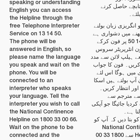
speaking or understanding
ابچے حاصل کرنے
English you can access
لئے۔
the Helpline through the
free Telephone Interpreter
و انگریزی زبان بولنے
Service on 13 14 50.
ھنے میں دشواری ہے
The phone will be
تو 13 14 50 پر فون کرکے
answered in English, so
ن انٹرپریٹر سروس
please name the language
ے ہیلپ لائن سے مدد
you speak and wait on the
ریں۔ فون کا جواب
phone. You will be
 میں ہوگا اس لئے
connected to an
 آپ بولتے ہیں اسکا
interpreter who speaks
 اور انتظار کریں۔
your language. Tell the
یسے مترجم سے
interpreter you wish to call
ردیا جائیگا جو آپکی
the National Continence
لتا ہے۔
Helpline on 1800 33 00 66.
و بتا دیں کہ آپ کو
Wait on the phone to be
National Cont
connected and the
Helpline سے 1800 33 00