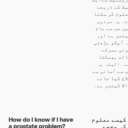
ک کے ذریعے
لوم کر سکتا
۔ یہ مردوں
ں سب سے عام
نسر ہے اور
 آپکو بڑھتی
ئی عمرکے
تھ ہوسکتا
۔ البتہ یہ
 سے آسانی سے
اج کیا جانے
لا کینسر ہے۔
How do I know if I have
کیسے معلوم
a prostate problem?
کہ مجھے