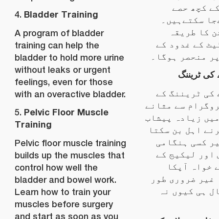
ے کچھ حصے
Bladder Training
4.
جا سکتےہیں۔
ن کا طریقہ
A program of bladder
ٹ کے غدود کے
training can help the
ر منحصر ہوگا۔
bladder to hold more urine
without leaks or urgent
 کی ٹریننگ
feelings, even for those
کی ٹریننگ کے
with an overactive bladder.
وگرام سے مثانے
Pelvic Floor Muscle
5.
یں زیادہ پیشاب
Training
نے اہل بن سکتا
ر کسی ہنگامی
Pelvic floor muscle training
اور لیکیج کے
builds up the muscles that
 خواہ آپکا
control how well the
غیر ضروری طور
bladder and bowel work.
ل ہی کیوں نہ
Learn how to train your
muscles before surgery
and start as soon as you