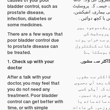
causes of your poor
ے جیسے کہ پروسٹیٹ
bladder control, such as
ی بیماری، انفیکشن
prostate disease,
 یا کچھ دوائیں۔
infection, diabetes or
some medicines.
ریقےموجود ہیں
پروسٹیٹ کی
There are a few ways that
 سے خراب ہونے
poor bladder control due
ثانے کےکنٹرول
to prostate disease can
ج ہوسکتا ہے
be treated.
 ڈاکٹر سے مشورہ
Check up with your
1.
doctor
اکٹر سے مشورہ
After a talk with your
ے بعد آپ محسوس
doctor, you may feel that
 کہ آپکو کسی
you do not need any
ی ضرورت نہیں۔
treatment. Poor bladder
 ساتھ ساتھ یا
control can get better with
وزمرہ کی عادات
time, or with simple