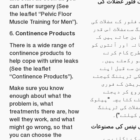
ک فلور عضلات کی
can after surgery (See
the leaflet “Pelvic Floor
فلور کے عضلات کی
Muscle Training for Men”).
 سےعضلات اس قدر
Continence Products
6.
بن جاتے ہیں کہ
نہ اور آنتوں کو
There is a wide range of
رح کام کرنے
continence products to
و رکھتے ہیں۔
help cope with urine leaks
 سے قبل اپنے
(See the leaflet
کی ٹریننگ کیجئے
“Continence Products”).
ریشن کے فوری
Make sure you know
وع کر دیجئے
enough about what the
( کتابچہ "پیلوک
problem is, what
لات کی ٹریننگ
treatments there are, how
کیلئے")۔
well they work, and what
ی نینس کی مصنوعات
might go wrong, so that
you can choose the
کے نکلنے سے