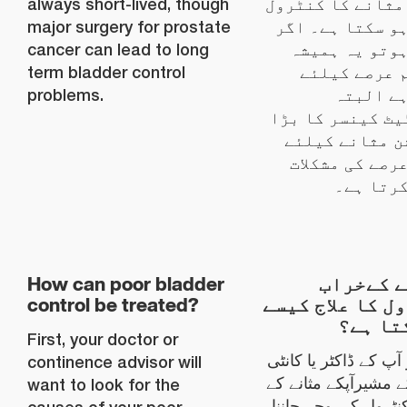
always short-lived, though
مثانے کا کنٹرول
major surgery for prostate
و سکتا ہے۔ اگر
cancer can lead to long
وتو یہ ہمیشہ
term bladder control
 عرصے کیلئے
problems.
ے البتہ
ٹ کینسر کا بڑا
ن مثانے کیلئے
رصے کی مشکلات
رتا ہے۔
How can poor bladder
 کےخراب
control be treated?
ل کا علاج کیسے
تا ہے؟
First, your doctor or
 آپ کے ڈاکٹر یا کانٹی
continence advisor will
 مشیرآپکے مثانے کے
want to look for the
ٹرول کی وجہ جاننا