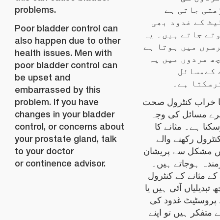
problems.
ھتی جاتی ہے
ٹ کے غدود بھی
Poor bladder control can
تے جاتے ہیں۔ یہ
also happen due to other
سوں میں ہوتا ہے
health issues. Men with
ھ مردوں میں یہ
poor bladder control can
 کےمسائل
be upset and
رسکتا ہے۔
embarrassed by this
problem. If you have
کا خراب کنٹرول صحت
changes in your bladder
ے مسائل کی وجہ
control, or concerns about
تا ہے۔ مثانے کا
your prostate gland, talk
ٹرول رکھنے والے
to your doctor
 مشکل سے پریشان
or continence advisor.
مندہ ہوجاتے ہیں۔
کے مثانے کے کنٹرول
 تبدیلیاں آئی ہیں یا
 پروسٹیٹ غدود کی
متفکر ہیں تو اپنے