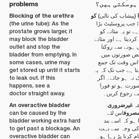
problems
ہوسکتی ہیں؟
Blocking of the urethra
کو
(پیشاب کی نالی)
ا
(the urine tube): As the
جب پروسٹیٹ بڑا
prostate grows larger, it
ہے تو یہ مثانے کو
may block the bladder
ردیتا ہے اور مثانے
outlet and stop the
 ہونے سے روکتا
bladder from emptying. In
ض صورتوں میں
some cases, urine may
اس وقت تک جمع
get stored up until it starts
تا ہے جب تک کہ یہ
to leak out. If this
ک نہ ہو جائے۔ اگر
happens, see a
ورت ہو تو فورا
doctor straight away.
سے رجوع کریں۔
An overactive bladder
انہ غیرضروری
صروف
can be caused by the
اس لئے
bladder working extra hard
ہو کہ اسے بند
to get past a blockage. An
کی وجہ سے بہت
overactive bladder can
ام کرنا پڑ رہا ہو۔