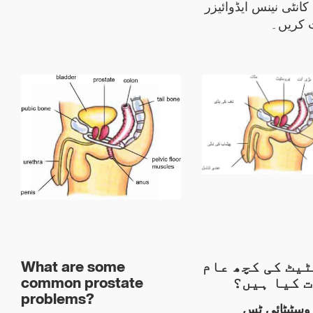
 کانٹی نینس ایڈوائیزر
 کریں۔
What are some
یٹ کی کچھ عام
common prostate
ت کیا ہیں؟
problems?
وسٹیٹائی ٹس