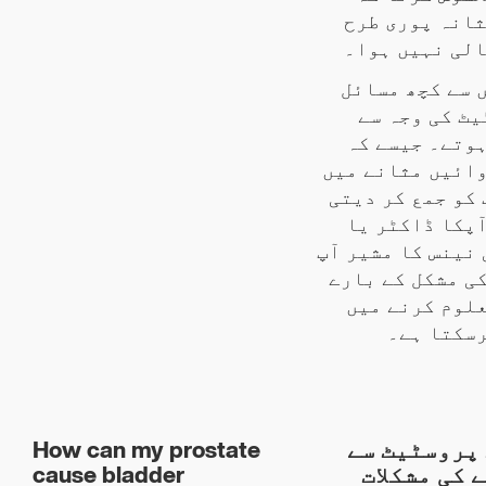
انہ پوری طرح
لی نہیں ہوا۔
 سے کچھ مسائل
ٹ کی وجہ سے
وتے۔ جیسے کہ
ائیں مثانے میں
کو جمع کر دیتی
پکا ڈاکٹر یا
نینس کا مشیر آپ
ی مشکل کے بارے
لوم کرنے میں
سکتا ہے۔
How can my prostate
پروسٹیٹ سے
cause bladder
 کی مشکلات