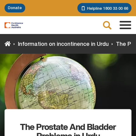
Skip
Donate
Helpline 1800 33 00 66
to
main
Search
content
Tog
navi
Information on incontinence in Urdu
The Pro
The Prostate And Bladder