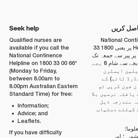
Seek help
اصل کریں
Qualified nurses are
National Cont
available if you call the
Helpline پر یعنی 1800 33
National Continence
00 66* ر پیر سے جمعہ تک
Helpline on 1800 33 00 66*
صبح 8 بجے سے شام 8 بجے
(Monday to Friday,
(لین ایسٹرن
between 8.00am to
رڈ ٹائم) کے
8.00pm Australian Eastern
 فون کریں تو
Standard Time) for free:
یافتہ نرسیں بلا
ہ مندرجہ ذیل
Information;
 کیلئے دستیاب
Advice; and
Leaflets.
لوما؛
If you have difficulty
ورہ؛ اور