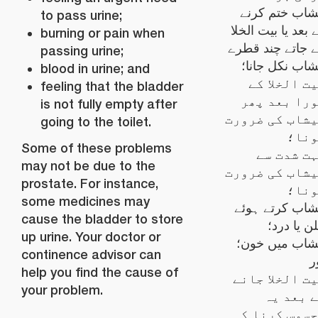
شاب ختم کرنے
to pass urine;
 بعد یا بیت الخلا
burning or pain when
ے جاتے چند قطرے
passing urine;
شاب نکل جانا؛
blood in urine; and
ت الخلا کے
feeling that the bladder
را بعد پھر
is not fully empty after
شاب کی ضرورت
going to the toilet.
ونا؛
Some of these problems
ت شدت سے
may not be due to the
شاب کی ضرورت
prostate. For instance,
ونا؛
some medicines may
شاب کرتے ہوئے
cause the bladder to store
ن یا درد؛
up urine. Your doctor or
شاب میں خون؛
continence advisor can
ر
help you find the cause of
ت الخلا جانے
your problem.
 بعد یہ
سوس کرنا کہ