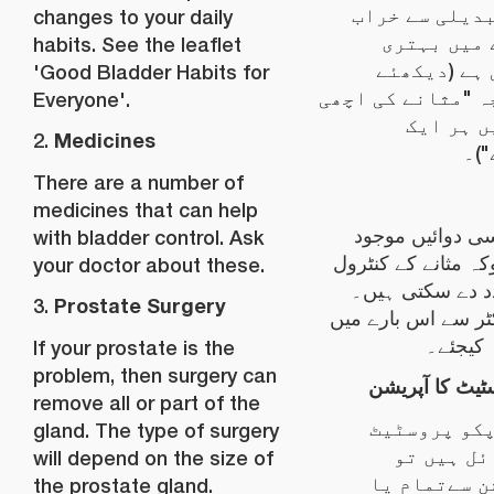
دیلی سے خراب
changes to your daily
 میں بہتری
habits. See the leaflet
ہے (دیکھئے
'Good Bladder Habits for
 "مثانے کی اچھی
Everyone'.
 ہر ایک
Medicines
2.
)۔
There are a number of
medicines that can help
ی دوائیں موجود
with bladder control. Ask
ہ مثانے کے کنٹرول
your doctor about these.
د دے سکتی ہیں۔
Prostate Surgery
3.
کٹر سے اس بارے میں
کیجئے۔
If your prostate is the
problem, then surgery can
ٹیٹ کا آپریشن
remove all or part of the
پکو پروسٹیٹ
gland. The type of surgery
ل ہیں تو
will depend on the size of
ن سےتمام یا
the prostate gland.