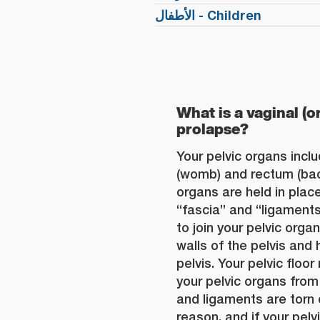
الأطفال - Children
What
is a vaginal (o
prolapse
?
Your pelvic organs inclu
(womb) and rectum (ba
organs are held in plac
“fascia” and “ligaments
to join your pelvic orga
walls of the pelvis and 
pelvis. Your pelvic floo
your pelvic organs from 
and ligaments are torn 
reason, and if your pelv