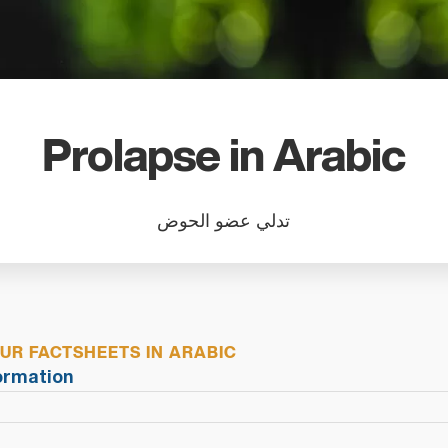
search
result.
Touch
device
users
can
Prolapse in Arabic
use
touch
and
تدلي عضو الحوض
swipe
gestures
R FACTSHEETS IN ARABIC
l Information