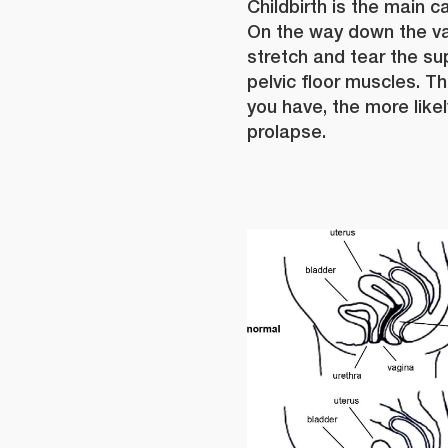
Childbirth is the main c
On the way down the va
stretch and tear the su
pelvic floor muscles. T
you have, the more like
prolapse.