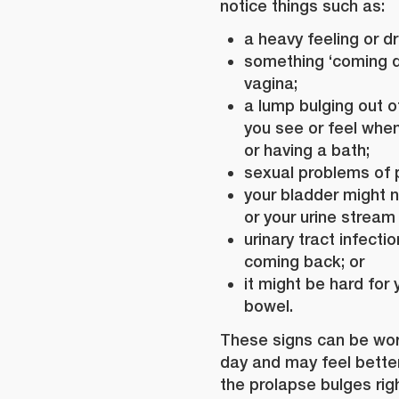
notice things such as:
a heavy feeling or dr
something ‘coming d
vagina;
a lump bulging out o
you see or feel when
or having a bath;
sexual problems of p
your bladder might n
or your urine strea
urinary tract infect
coming back; or
it might be hard for
bowel.
These signs can be wor
day and may feel better 
the prolapse bulges rig