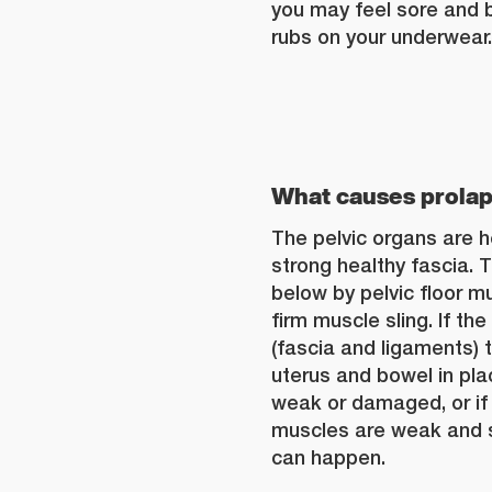
you may feel sore and 
rubs on your underwear.
What causes prola
The pelvic organs are he
strong healthy fascia. 
below by pelvic floor m
firm muscle sling. If th
(fascia and ligaments) 
uterus and bowel in plac
weak or damaged, or if 
muscles are weak and s
can happen.