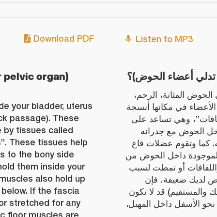
Download PDF
Listen to MP3
r pelvic organ)
و تدلي أعضاء الحوض)؟
 الحوض المثانة، الرحم
de your bladder, uterus
الأعضاء في مكانها أنسجة
ck passage). These
فافات”، وهي تساعد على
e by tissues called
خل الحوض مع جدرانه
”. These tissues help
له. كما وتقوم عضلات قاع
ns to the bony side
الموجودة داخل الحوض من
hold them inside your
اللفافات أو تمطت لسبب
r muscles also hold up
ض لديك ضعيفة، فإن
below. If the fascia
 والمستقيم) قد لا تكون
or stretched for any
تؤ نحو الأسفل داخل المهبل
ic floor muscles are